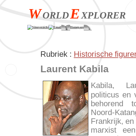
W
E
ORLD
XPLORER
Siteoverzicht
Email
Homepage
Rubriek :
Historische figure
Laurent Kabila
Kabila, La
politicus en 
behorend t
Noord-Katan
Frankrijk, en
marxist ee