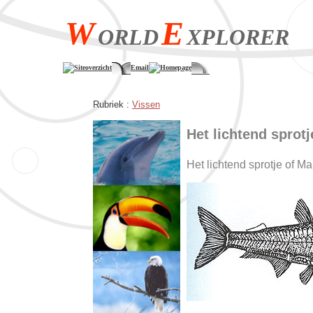
W
E
ORLD
XPLORER
Siteoverzicht
Email
Homepage
Rubriek :
Vissen
Het lichtend sprotj
Het lichtend sprotje of Ma