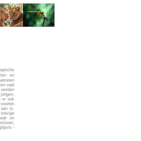
ropische
sten en
patronen
ten veel
n worden
 jongen,
n er ook
 soorten
aan is.
 stevige
aal- en
pvissen,
plipvis -