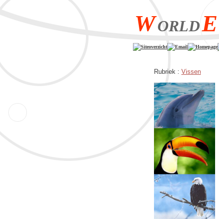
W
E
ORLD
Siteoverzicht
Email
Homepage
Rubriek :
Vissen