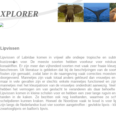
XPLORER
Lipvissen
Lipvissen of Labridae komen in vrijwel alle ondiepe tropische en subt
kustzee�n voor. De meeste soorten hebben voorkeur voor rotsku
koraalriffen. Er zijn meer dan vijhonderd soorten met vaak zeer fraaie kleur
beschreven. Uit literatuur is gebleken dat bij de beschrijvingen van de soor
fouten zijn gemaakt, zodat later in de naamgeving vaak correcties moeste
doorgevoerd. Mannetjes zijn vaak totaal anders gekleurd dan vrouwtjes en
maar in vele gevallen zijn er slechts enkele mannetjes functioneel en zij
mannetjes met het kleurpatroon van de vrouwtjes onderdrukt aanwezig. Veel
hebben het vermogen om van geslacht te veranderen als daar behoefte 
Lipvissen komen in kleine scholen voor en hebben een zeer lange rugvin en
tanden in de kaken. Ze bezitten ook nog keeltanden, waarmee ze sch
schelpdieren kunnen kraken. Hoewel de Noordzee vaak te koud is voor li
zijn langs de Nederlandse kust vier soorten aangetroffen : gevlekte lipvis - kli
zwartooglipvis en baillon's lipvis.