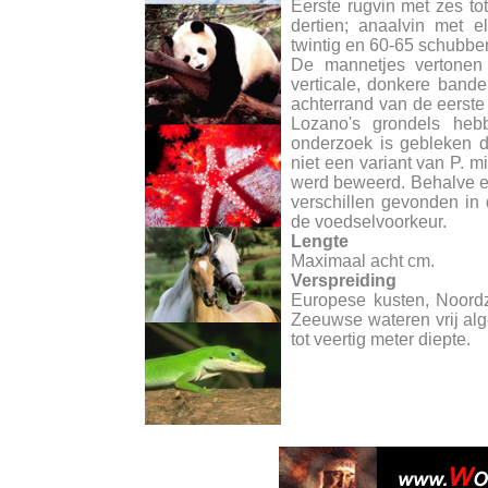
Eerste rugvin met zes tot
dertien; anaalvin met el
twintig en 60-65 schubben 
De mannetjes vertonen 
verticale, donkere band
achterrand van de eerste 
Lozano's grondels hebb
onderzoek is gebleken d
niet een variant van P. m
werd beweerd. Behalve een
verschillen gevonden in
de voedselvoorkeur.
Lengte
Maximaal acht cm.
Verspreiding
Europese kusten, Noord
Zeeuwse wateren vrij alg
tot veertig meter diepte.