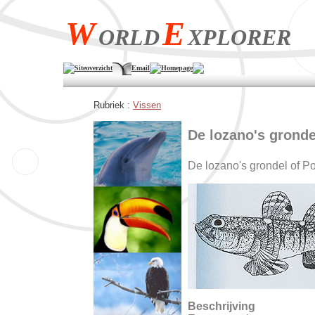
W
E
ORLD
XPLORER
Siteoverzicht
Email
Homepage
Rubriek :
Vissen
De lozano's gronde
De lozano's grondel of P
Beschrijving