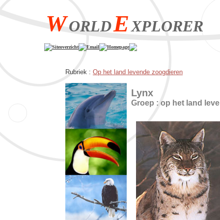
W
E
ORLD
XPLORER
Siteoverzicht
Email
Homepage
Rubriek :
Op het land levende zoogdieren
Lynx
Groep : op het land lev