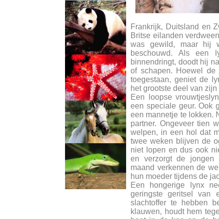
Frankrijk, Duitsland en 
Britse eilanden verdween 
was gewild, maar hij 
beschouwd. Als een l
binnendringt, doodt hij na
of schapen. Hoewel de 
toegestaan, geniet de l
het grootste deel van zij
Een loopse vrouwtjeslyn
een speciale geur. Ook gi
een mannetje te lokken. 
partner. Ongeveer tien w
welpen, in een hol dat 
twee weken blijven de o
niet lopen en dus ook n
en verzorgt de jonge
maand verkennen de wel
hun moeder tijdens de jac
Een hongerige lynx ne
geringste geritsel van
slachtoffer te hebben b
klauwen, houdt hem teg