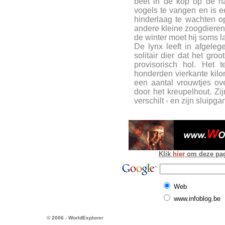
beet in de kop op de h
vogels te vangen en is ee
hinderlaag te wachten 
andere kleine zoogdieren 
de winter moet hij soms l
De lynx leeft in afgeleg
solitair dier dat het gro
provisorisch hol. Het 
honderden vierkante kilom
een aantal vrouwtjes ov
door het kreupelhout. Zij
verschilt - en zijn sluip
Klik
hier
om deze pagi
Web
www.infoblog.be
© 2006 - WorldExplorer