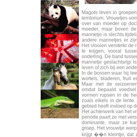
Magots leven in groepen
territorium. Vrouwtjes v
over van moeder op doch
moeder, maar boven de 
mannetje is slechts tijdeli
andere mannetjes er zij
Het vlooien versterkt de
te krijgen, vooral tus
onderling. De band tussen
mannetje geslachtsrijp is
leven of zich bij een and
In de bossen waar hij lee
wortels, bladeren, fruit
Maar met de seizoenen
omdat bepaald voedsel 
vormen rupsen in de her
zoals eikels in de lent
gebied heeft invloed op d
Het achterwerk van het vr
periode paart ze met vers
dominante, maar ze ka
groep. Het vrouwtje werpt
krijgt ��n kleintje, dat