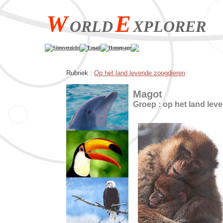
W
E
ORLD
XPLORER
Siteoverzicht
Email
Homepage
Rubriek :
Op het land levende zoogdieren
Magot
Groep : op het land lev