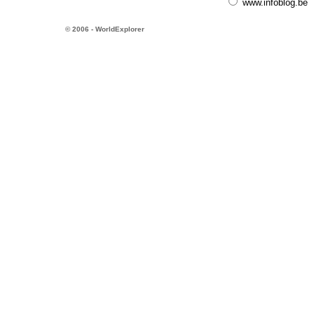
www.infoblog.be
© 2006 - WorldExplorer