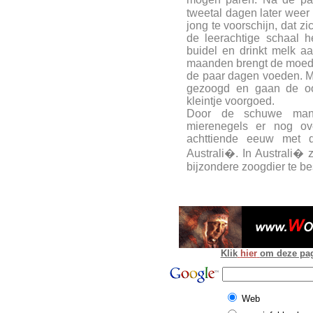
tweetal dagen later weer 
jong te voorschijn, dat z
de leerachtige schaal h
buidel en drinkt melk a
maanden brengt de moeder
de paar dagen voeden. M
gezoogd en gaan de oo
kleintje voorgoed.
Door de schuwe mani
mierenegels er nog o
achttiende eeuw met d
Australi�. In Australi�
bijzondere zoogdier te b
Klik
hier
om deze pagi
Web