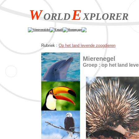
W
E
ORLD
XPLORER
Siteoverzicht
Email
Homepage
Rubriek :
Op het land levende zoogdieren
Mierenegel
Groep : op het land lev