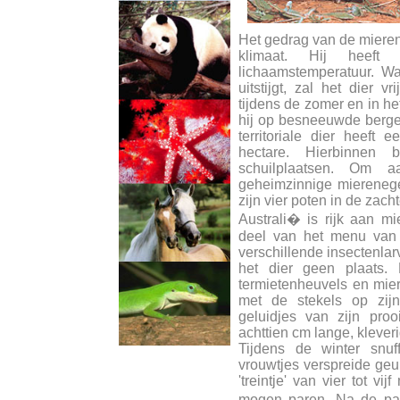
Het gedrag van de mierene
klimaat. Hij heeft
lichaamstemperatuur. W
uitstijgt, zal het dier v
tijdens de zomer en in he
hij op besneeuwde bergen 
territoriale dier heeft
hectare. Hierbinnen b
schuilplaatsen. Om a
geheimzinnige mierenegel
zijn vier poten in de zac
Australi� is rijk aan m
deel van het menu van 
verschillende insectenlarv
het dier geen plaats. 
termietenheuvels en mier
met de stekels op zijn
geluidjes van zijn pro
achttien cm lange, kleveri
Tijdens de winter snuf
vrouwtjes verspreide geur
'treintje' van vier tot v
mogen paren. Na de pa