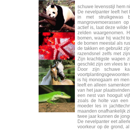
schuwe levensstijl hem n
De nevelpanter leeft het 
in met struikgewas 
mangrovemoerassen op B
actief is, laat deze wild
zelden waargenomen. Hij
bomen, waar hij wacht tot
de bomen meestal als rustp
de takken en gebruikt zij
razendsnel zelfs met zi
Zijn krachtigste wapen zi
geschikt zijn om vlees te
Door zijn schuwe ka
voortplantingsgewoonten 
is hij monogaam en men ve
leeft en alleen samenkom
van het jaar plaatsvinden
een nest van hooguit vij
zoals de holte van een
moeder les in jachttech
maanden onafhankelijk zi
twee jaar kunnen de jong
De nevelpanter eet allerle
voorkeur op de grond, al 