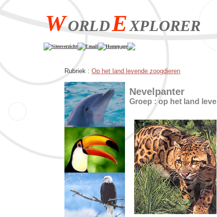
W
E
ORLD
XPLORER
Siteoverzicht
Email
Homepage
Rubriek :
Op het land levende zoogdieren
Nevelpanter
Groep : op het land lev