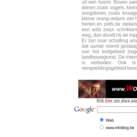
uit een boom. Boven aan
dieren zoals vogels, klei
zoogdieren zoals knaag
kleine orang-oetans eet h
herten en zelfs de stekel
een wild zwijn schrikken
weg, dan doodt hij de kip
Er zijn naar schatting am
dat aantal neemt gestaag
van het leefgebied (re
landbouwgrond. De intern
is verboden. Ook is
verspreidingsgebied bes
Klik
hier
om deze pagi
Web
www.infoblog.be