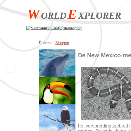
W
E
ORLD
XPLORER
Siteoverzicht
Email
Homepage
Rubriek :
Slangen
De New Mexico-me
het verspreidingsgebied 