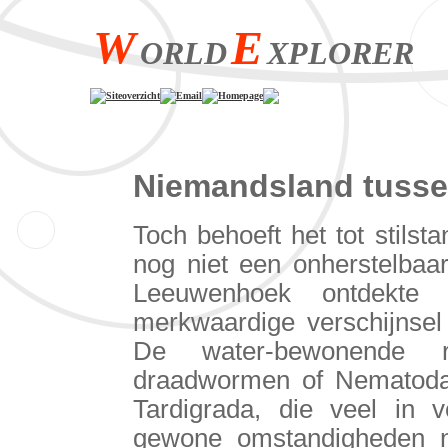
W
E
ORLD
XPLORER
Siteoverzicht
Email
Homepage
Niemandsland tusse
Toch behoeft het tot stils
nog niet een onherstelbaa
Leeuwenhoek ontdekte b
merkwaardige verschijnsel
De water-bewonende ra
draadwormen of Nematoda 
Tardigrada, die veel in 
gewone omstandigheden n