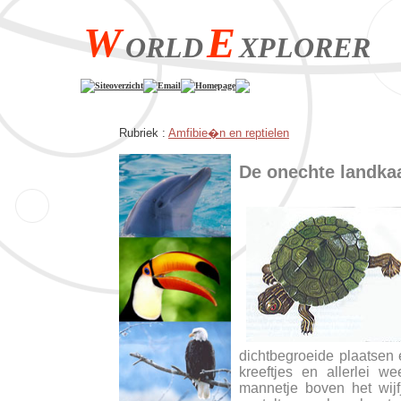
W
E
ORLD
XPLORER
Siteoverzicht
Email
Homepage
Rubriek :
Amfibie�n en reptielen
De onechte landka
dichtbegroeide plaatsen
kreeftjes en allerlei w
mannetje boven het wijf