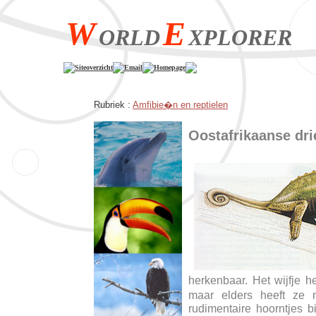
W
E
ORLD
XPLORER
Siteoverzicht
Email
Homepage
Rubriek :
Amfibie�n en reptielen
Oostafrikaanse dr
herkenbaar. Het wijfje 
maar elders heeft ze
rudimentaire hoorntjes 