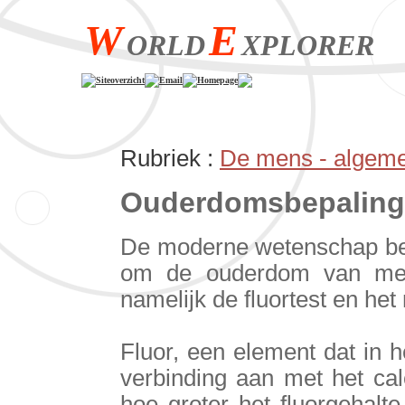
W
E
ORLD
XPLORER
Siteoverzicht
Email
Homepage
Rubriek :
De mens - algem
Ouderdomsbepaling
De moderne wetenschap be
om de ouderdom van mense
namelijk de fluortest en het
Fluor, een element dat in 
verbinding aan met het cal
hoe groter het fluorgehalt