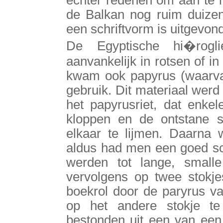
echter redenen om aan te 
de Balkan nog ruim duizen
een schriftvorm is uitgevon
De Egyptische hi�rogli
aanvankelijk in rotsen of i
kwam ook papyrus (waarvan
gebruik. Dit materiaal wer
het papyrusriet, dat enke
kloppen en de ontstane st
elkaar te lijmen. Daarna
aldus had men een goed sch
werden tot lange, small
vervolgens op twee stokje
boekrol door de paryrus va
op het andere stokje te 
bestonden uit een van een 