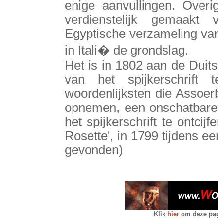
enige aanvullingen. Overi
verdienstelijk gemaakt
Egyptische verzameling van 
in Itali� de grondslag.
Het is in 1802 aan de Duits
van het spijkerschrift
woordenlijksten die Assoerb
opnemen, een onschatbare 
het spijkerschrift te ontcij
Rosette', in 1799 tijdens e
gevonden)
Klik
hier
om deze pagi