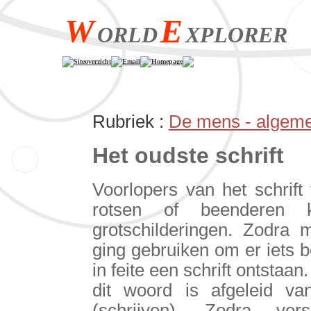
W
E
ORLD
XPLORER
Siteoverzicht
Email
Homepage
Rubriek :
De mens - algem
Het oudste schrift
Voorlopers van het schrif
rotsen of beenderen k
grotschilderingen. Zodra 
ging gebruiken om er iets 
in feite een schrift ontstaan
dit woord is afgeleid van 
(schrijven). Zodra ver