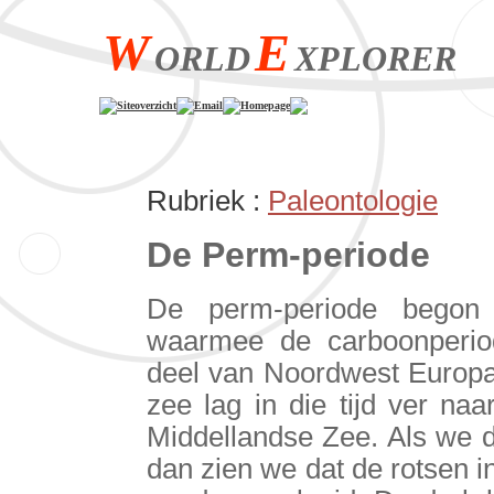
W
E
ORLD
XPLORER
Siteoverzicht
Email
Homepage
Rubriek :
Paleontologie
De Perm-periode
De perm-periode begon 
waarmee de carboonperiod
deel van Noordwest Europa
zee lag in die tijd ver na
Middellandse Zee. Als we d
dan zien we dat de rotsen 