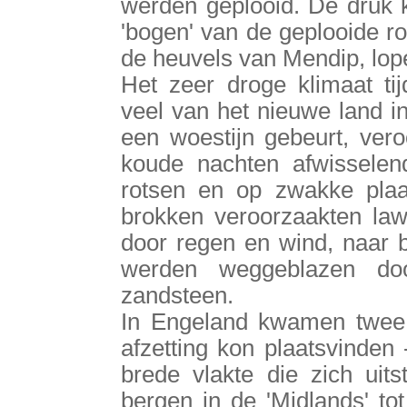
werden geplooid. De druk k
'bogen' van de geplooide r
de heuvels van Mendip, lope
Het zeer droge klimaat ti
veel van het nieuwe land in
een woestijn gebeurt, ve
koude nachten afwisselend
rotsen en op zwakke plaa
brokken veroorzaakten law
door regen en wind, naar b
werden weggeblazen d
zandsteen.
In Engeland kwamen twee 
afzetting kon plaatsvinden
brede vlakte die zich uit
bergen in de 'Midlands' to