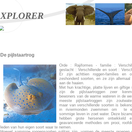
XPLORER
De pijlstaartrog
Orde : Rajiformes - familie : Verschil
geslacht : Verschillende en soort : Versch
Er zijn achttien roggen-families en o
zeshonderd soorten, en ze zijn allemaal
aan de haaien.
Met hun krachtige, platte lijven en giftige
zijn de pijlstaartroggen zeer kenm
bewoners van de warme wateren in de we
meeste pijlstaartroggen zijn zoutwater
maar van verschillende soorten is beken
in riviermonden zwemmen om te e
sommige leven in zoet water. Deze bizarr
hebben grote hersenen ontwikkeld 
geavanceerde methodes om prooi, roofdi
leden van hun eigen soort waar te nemen.
Hoewel sommige roggensoorten solitair zijn, vormen de meeste groepen 