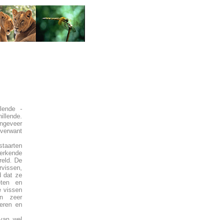
lende -
illende.
ngeveer
 verwant
 staarten
erkende
reld. De
vissen,
d dat ze
ten en
e vissen
en zeer
eren en
van wel