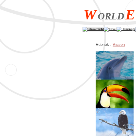
W
E
ORLD
Siteoverzicht
Email
Homepage
Rubriek :
Vissen