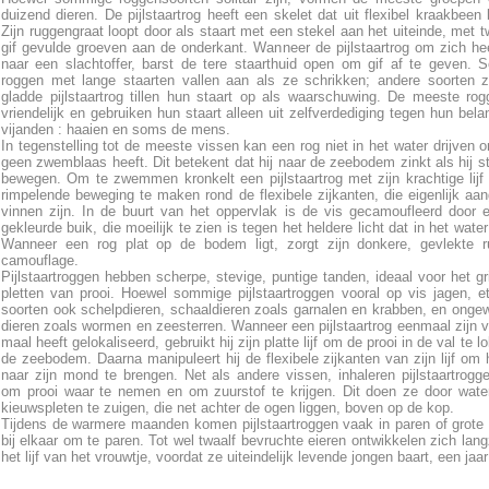
duizend dieren. De pijlstaartrog heeft een skelet dat uit flexibel kraakbeen 
Zijn ruggengraat loopt door als staart met een stekel aan het uiteinde, met 
gif gevulde groeven aan de onderkant. Wanneer de pijlstaartrog om zich he
naar een slachtoffer, barst de tere staarthuid open om gif af te geven.
roggen met lange staarten vallen aan als ze schrikken; andere soorten 
gladde pijlstaartrog tillen hun staart op als waarschuwing. De meeste rog
vriendelijk en gebruiken hun staart alleen uit zelfverdediging tegen hun belan
vijanden : haaien en soms de mens.
In tegenstelling tot de meeste vissen kan een rog niet in het water drijven o
geen zwemblaas heeft. Dit betekent dat hij naar de zeebodem zinkt als hij s
bewegen. Om te zwemmen kronkelt een pijlstaartrog met zijn krachtige lij
rimpelende beweging te maken rond de flexibele zijkanten, die eigenlijk aa
vinnen zijn. In de buurt van het oppervlak is de vis gecamoufleerd door e
gekleurde buik, die moeilijk te zien is tegen het heldere licht dat in het water
Wanneer een rog plat op de bodem ligt, zorgt zijn donkere, gevlekte r
camouflage.
Pijlstaartroggen hebben scherpe, stevige, puntige tanden, ideaal voor het gr
pletten van prooi. Hoewel sommige pijlstaartroggen vooral op vis jagen, e
soorten ook schelpdieren, schaaldieren zoals garnalen en krabben, en onge
dieren zoals wormen en zeesterren. Wanneer een pijlstaartrog eenmaal zijn 
maal heeft gelokaliseerd, gebruikt hij zijn platte lijf om de prooi in de val te 
de zeebodem. Daarna manipuleert hij de flexibele zijkanten van zijn lijf om 
naar zijn mond te brengen. Net als andere vissen, inhaleren pijlstaartrogg
om prooi waar te nemen en om zuurstof te krijgen. Dit doen ze door wate
kieuwspleten te zuigen, die net achter de ogen liggen, boven op de kop.
Tijdens de warmere maanden komen pijlstaartroggen vaak in paren of grote
bij elkaar om te paren. Tot wel twaalf bevruchte eieren ontwikkelen zich lan
het lijf van het vrouwtje, voordat ze uiteindelijk levende jongen baart, een jaar 