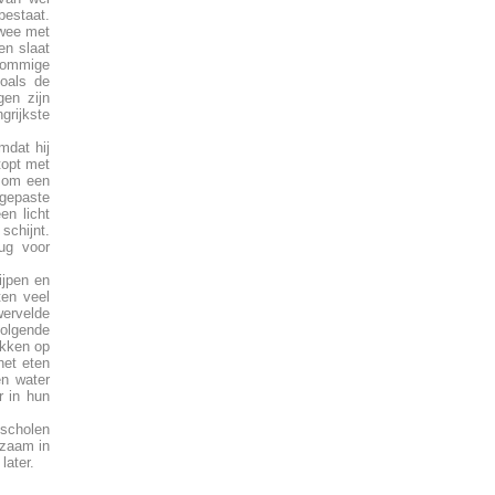
bestaat.
twee met
en slaat
 Sommige
zoals de
gen zijn
grijkste
mdat hij
topt met
f om een
ngepaste
en licht
 schijnt.
ug voor
ijpen en
ten veel
wervelde
volgende
lokken op
het eten
en water
r in hun
 scholen
gzaam in
later.