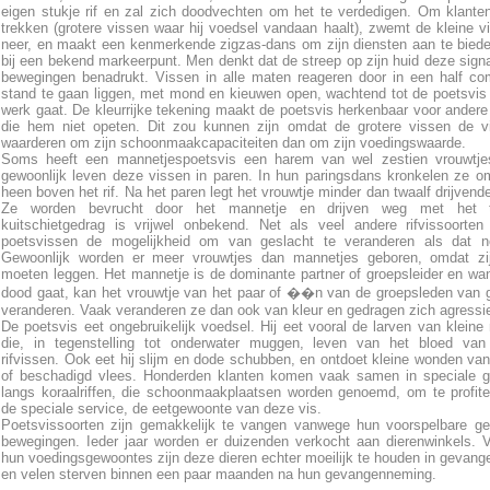
eigen stukje rif en zal zich doodvechten om het te verdedigen. Om klante
trekken (grotere vissen waar hij voedsel vandaan haalt), zwemt de kleine v
neer, en maakt een kenmerkende zigzas-dans om zijn diensten aan te bied
bij een bekend markeerpunt. Men denkt dat de streep op zijn huid deze sign
bewegingen benadrukt. Vissen in alle maten reageren door in een half c
stand te gaan liggen, met mond en kieuwen open, wachtend tot de poetsvis
werk gaat. De kleurrijke tekening maakt de poetsvis herkenbaar voor andere
die hem niet opeten. Dit zou kunnen zijn omdat de grotere vissen de v
waarderen om zijn schoonmaakcapaciteiten dan om zijn voedingswaarde.
Soms heeft een mannetjespoetsvis een harem van wel zestien vrouwtje
gewoonlijk leven deze vissen in paren. In hun paringsdans kronkelen ze o
heen boven het rif. Na het paren legt het vrouwtje minder dan twaalf drijvende
Ze worden bevrucht door het mannetje en drijven weg met het t
kuitschietgedrag is vrijwel onbekend. Net als veel andere rifvissoorte
poetsvissen de mogelijkheid om van geslacht te veranderen als dat no
Gewoonlijk worden er meer vrouwtjes dan mannetjes geboren, omdat zij
moeten leggen. Het mannetje is de dominante partner of groepsleider en wan
dood gaat, kan het vrouwtje van het paar of ��n van de groepsleden van 
veranderen. Vaak veranderen ze dan ook van kleur en gedragen zich agressie
De poetsvis eet ongebruikelijk voedsel. Hij eet vooral de larven van kleine r
die, in tegenstelling tot onderwater muggen, leven van het bloed van 
rifvissen. Ook eet hij slijm en dode schubben, en ontdoet kleine wonden van
of beschadigd vlees. Honderden klanten komen vaak samen in speciale g
langs koraalriffen, die schoonmaakplaatsen worden genoemd, om te profit
de speciale service, de eetgewoonte van deze vis.
Poetsvissoorten zijn gemakkelijk te vangen vanwege hun voorspelbare g
bewegingen. Ieder jaar worden er duizenden verkocht aan dierenwinkels.
hun voedingsgewoontes zijn deze dieren echter moeilijk te houden in gevan
en velen sterven binnen een paar maanden na hun gevangenneming.