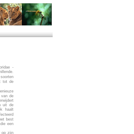
bridae -
illende.
 soorten
t tot de
enieuze
n van de
rwijdert
n uit de
k haalt
ecteerd
het best
 die een
 op zijn