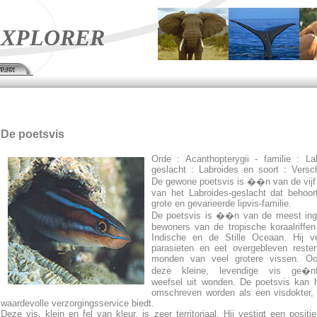
XPLORER
page
De poetsvis
Orde : Acanthopterygii - familie : La
geslacht : Labroides en soort : Versch
De gewone poetsvis is ��n van de vijf
van het Labroides-geslacht dat behoor
grote en gevarieerde lipvis-familie.
De poetsvis is ��n van de meest ing
bewoners van de tropische koraalriffe
Indische en de Stille Oceaan. Hij ve
parasieten en eet overgebleven reste
monden van veel grotere vissen. Oo
deze kleine, levendige vis ge�nf
weefsel uit wonden. De poetsvis kan 
omschreven worden als een visdokter,
waardevolle verzorgingsservice biedt.
Deze vis, klein en fel van kleur, is zeer territoriaal. Hij vestigt een positie