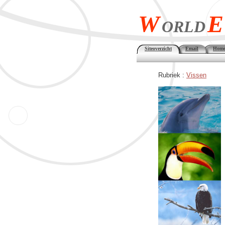
W
E
ORLD
Siteoverzicht
Email
Home
Rubriek :
Vissen