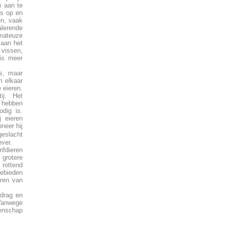
n aan te
is op en
en, vaak
alerende
omateuze
 aan het
 vissen,
is meer
s, maar
m elkaar
 eieren.
ij. Het
n hebben
dig is.
 eieren
neer hij
geslacht
ver.
ifdieren
grotere
 rottend
ebieden
eren van
edrag en
 Vanwege
genschap