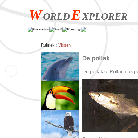
W
E
ORLD
XPLORER
Siteoverzicht
Email
Homepage
Rubriek :
Vissen
De pollak
De pollak of Pollachius p