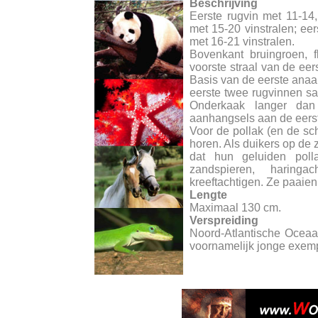
Beschrijving
Eerste rugvin met 11-14
met 15-20 vinstralen; ee
met 16-21 vinstralen.
Bovenkant bruingroen, fl
voorste straal van de eer
Basis van de eerste anaa
eerste twee rugvinnen sa
Onderkaak langer dan
aanhangsels aan de eers
Voor de pollak (en de sc
horen. Als duikers op de 
dat hun geluiden poll
zandspieren, haringa
kreeftachtigen. Ze paaien 
Lengte
Maximaal 130 cm.
Verspreiding
Noord-Atlantische Ocea
voornamelijk jonge exem