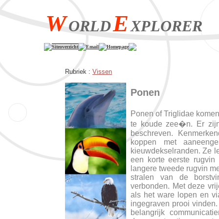
W
E
ORLD
XPLORER
Siteoverzicht
Email
Homepage
Rubriek :
Vissen
Ponen
Ponen of Triglidae komen 
te koude zee�n. Er zij
beschreven. Kenmerkend
koppen met aaneenges
kieuwdekselranden. Ze l
een korte eerste rugvin
langere tweede rugvin met
stralen van de borstvi
verbonden. Met deze vri
als het ware lopen en vi
ingegraven prooi vinden.
belangrijk communicatie