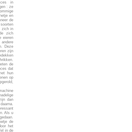
cces in
gen : ze
 Sommige
netje en
nneer de
soorten
 zich in
de zich
e eieren
e andere
en. Deze
ren zijn
bedekken
hrikken.
weten de
oces dat
met hun
fenen op
pgerold,
machine
nadelige
ijn dan
 daarna.
ressant
n. Als u
t gedaan.
uwtje de
door het
el in de