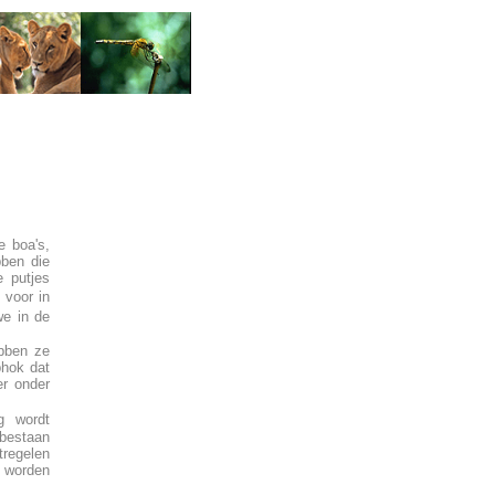
e boa's,
bben die
 putjes
 voor in
we in de
ebben ze
phok dat
er onder
g wordt
 bestaan
tregelen
 worden