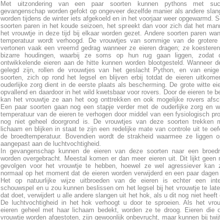
Met uitzondering van een paar soorten kunnen pythons met su
gevangenschap worden gefokt op ongeveer dezelfde manier als andere slan
worden tijdens de winter iets afgekoeld en in het voorjaar weer opgewarmd.
soorten paren in het koude seizoen, het spreekt dan voor zich dat het man
het vrouwtje in deze tijd bij elkaar worden gezet. Andere soorten paren wa
temperatuur wordt verhoogd. De vrouwtjes van sommige van de grotere 
vertonen vaak een vreemd gedrag wanneer ze eieren dragen; ze koesteren
bizarre houdingen, waarbij ze soms op hun rug gaan liggen, zodat 
ontwikkelende eieren aan de hitte kunnen worden blootgesteld. Wanneer d
gelegd zijn, rollen de vrouwtjes van het geslacht Python, en van enig
soorten, zich op rond het legsel en blijven erbij totdat de eieren uitkom
ouderlijke zorg dient in de eerste plaats als bescherming. De grote witte eie
opvallend en daardoor in het wild kwetsbaar voor rovers. Door de eieren te 
kan het vrouwtje ze aan het oog onttrekken en ook mogelijke rovers afsc
Een paar soorten gaan nog een stapje verder met de ouderlijke zorg en 
temperatuur van de eieren te verhogen door middel van een fysiologisch pr
nog niet geheel doorgrond is. De vrouwtjes van deze soorten trekken 
lichaam en blijken in staat te zijn een redelijke mate van controle uit te oe
de broedtemperatuur. Bovendien wordt de strakheid waarmee ze liggen o
aangepast aan de luchtvochtigheid.
In gevangenschap kunnen de eieren van deze soorten naar een broed
worden overgebracht. Meestal komen er dan meer eieren uit. Dit lijkt geen 
gevolgen voor het vrouwtje te hebben, hoewel ze wel agressiever kan z
normaal op het moment dat de eieren worden verwijderd en een paar dagen
Het op natuurlijke wijze uitbroeden van de eieren is echter een inte
schouwspel en u zou kunnen beslissen om het legsel bij het vrouwtje te late
dat doet, verwijdert u alle andere slangen uit het hok, als u dit nog niet heef
De luchtvochtigheid in het hok verhoogt u door te sproeien. Als het vro
eieren geheel met haar lichaam bedekt, worden ze te droog. Eieren die 
vrouwtje worden afgestoten, zijn gewoonlijk onbevrucht, maar kunnen bij twijf