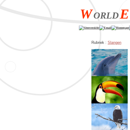
W
E
ORLD
Siteoverzicht
Email
Homepage
Rubriek :
Slangen