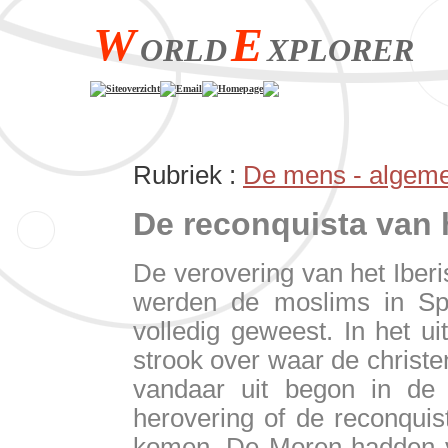
W
E
ORLD
XPLORER
Siteoverzicht
Email
Homepage
Rubriek :
De mens - algem
De reconquista van h
De verovering van het Iber
werden de moslims in Sp
volledig geweest. In het u
strook over waar de christe
vandaar uit begon in de
herovering of de reconquis
komen. De Moren hadden 