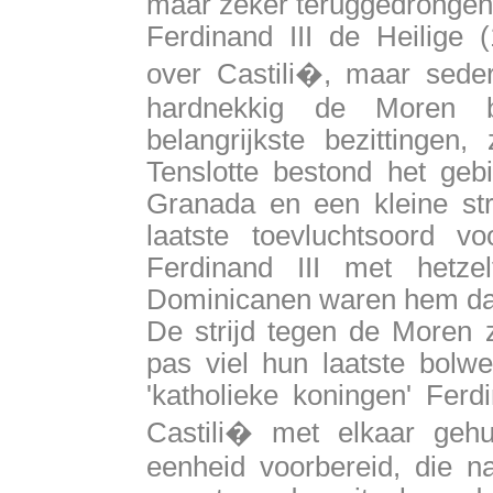
maar zeker teruggedrongen
Ferdinand III de Heilige 
over Castili�, maar sede
hardnekkig de Moren 
belangrijkste bezittingen
Tenslotte bestond het geb
Granada en een kleine st
laatste toevluchtsoord 
Ferdinand III met hetze
Dominicanen waren hem da
De strijd tegen de Moren 
pas viel hun laatste bolw
'katholieke koningen' Fer
Castili� met elkaar ge
eenheid voorbereid, die 