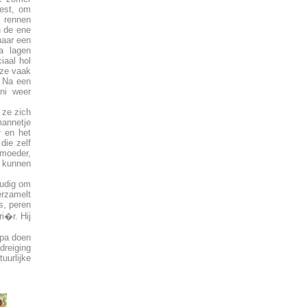
nest, om
 rennen
n de ene
naar een
a lagen
iaal hol
 ze vaak
. Na een
ni weer
 ze zich
mannetje
r en het
die zelf
 moeder,
r kunnen
oudig om
erzamelt
s, peren
i�r. Hij
opa doen
dreiging
urlijke