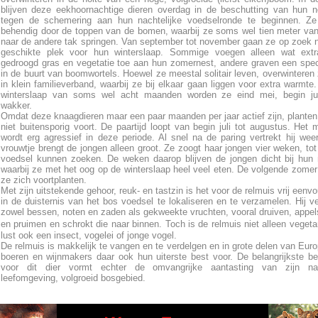
blijven deze eekhoornachtige dieren overdag in de beschutting van hun 
tegen de schemering aan hun nachtelijke voedselronde te beginnen. Ze
behendig door de toppen van de bomen, waarbij ze soms wel tien meter va
naar de andere tak springen. Van september tot november gaan ze op zoek 
geschikte plek voor hun winterslaap. Sommige voegen alleen wat extr
gedroogd gras en vegetatie toe aan hun zomernest, andere graven een spec
in de buurt van boomwortels. Hoewel ze meestal solitair leven, overwinteren
in klein familieverband, waarbij ze bij elkaar gaan liggen voor extra warmte
winterslaap van soms wel acht maanden worden ze eind mei, begin ju
wakker.
Omdat deze knaagdieren maar een paar maanden per jaar actief zijn, planten
niet buitensporig voort. De paartijd loopt van begin juli tot augustus. Het 
wordt erg agressief in deze periode. Al snel na de paring vertrekt hij wee
vrouwtje brengt de jongen alleen groot. Ze zoogt haar jongen vier weken, tot 
voedsel kunnen zoeken. De weken daarop blijven de jongen dicht bij hun
waarbij ze met het oog op de winterslaap heel veel eten. De volgende zome
ze zich voortplanten.
Met zijn uitstekende gehoor, reuk- en tastzin is het voor de relmuis vrij eenv
in de duisternis van het bos voedsel te lokaliseren en te verzamelen. Hij v
zowel bessen, noten en zaden als gekweekte vruchten, vooral druiven, appel
en pruimen en schrokt die naar binnen. Toch is de relmuis niet alleen vegetar
lust ook een insect, vogelei of jonge vogel.
De relmuis is makkelijk te vangen en te verdelgen en in grote delen van Eur
boeren en wijnmakers daar ook hun uiterste best voor. De belangrijkste be
voor dit dier vormt echter de omvangrijke aantasting van zijn natu
leefomgeving, volgroeid bosgebied.