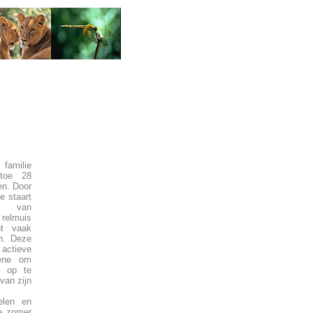
 familie
toe 28
en. Door
ge staart
r van
relmuis
t vaak
n. Deze
 actieve
ene om
t op te
van zijn
elen en
de zomer