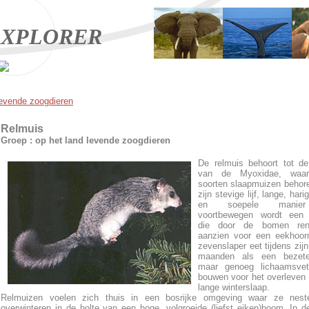
XPLORER
levende zoogdieren
Relmuis
Groep : op het land levende zoogdieren
De relmuis behoort tot de
van de Myoxidae, waar
soorten slaapmuizen behor
zijn stevige lijf, lange, hari
en soepele manie
voortbewegen wordt een 
die door de bomen ren
aanzien voor een eekhoor
zevenslaper eet tijdens zijn
maanden als een bezet
maar genoeg lichaamsve
bouwen voor het overleven 
lange winterslaap.
Relmuizen voelen zich thuis in een bosrijke omgeving waar ze nest
overwinteren in de holte van een hoge, volgroeide (liefst eiken)boom. In 