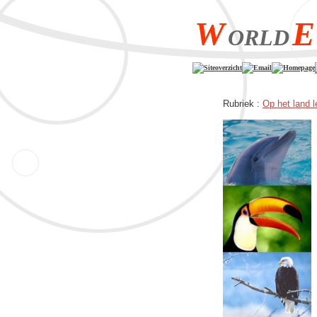
W
E
ORLD
Siteoverzicht
Email
Homepage
Rubriek :
Op het land 