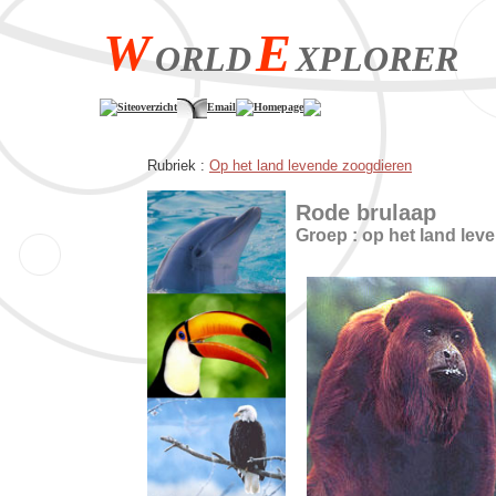
W
E
ORLD
XPLORER
Siteoverzicht
Email
Homepage
Rubriek :
Op het land levende zoogdieren
Rode brulaap
Groep : op het land lev