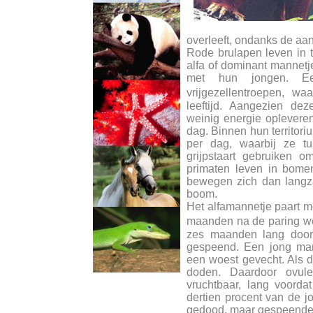
overleeft, ondanks de aan
Rode brulapen leven in tr
alfa of dominant mannet
met hun jongen. Ee
vrijgezellentroepen, w
leeftijd. Aangezien de
weinig energie opleveren
dag. Binnen hun territori
per dag, waarbij ze 
grijpstaart gebruiken 
primaten leven in bome
bewegen zich dan lang
boom.
Het alfamannetje paart me
maanden na de paring we
zes maanden lang door
gespeend. Een jong man
een woest gevecht. Als de
doden. Daardoor ovul
vruchtbaar, lang voorda
dertien procent van de 
gedood, maar gespeende