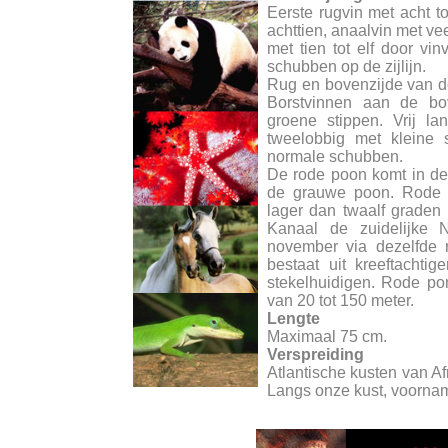
Eerste rugvin met acht to
achttien, anaalvin met vee
met tien tot elf door vin
schubben op de zijlijn.
Rug en bovenzijde van de 
Borstvinnen aan de bo
groene stippen. Vrij lan
tweelobbig met kleine s
normale schubben.
De rode poon komt in d
de grauwe poon. Rode 
lager dan twaalf graden 
Kanaal de zuidelijke 
november via dezelfde 
bestaat uit kreeftacht
stekelhuidigen. Rode po
van 20 tot 150 meter.
Lengte
Maximaal 75 cm.
Verspreiding
Atlantische kusten van A
Langs onze kust, voorna