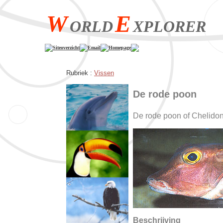
W
E
ORLD
XPLORER
Siteoverzicht
Email
Homepage
Rubriek :
Vissen
De rode poon
De rode poon of Chelidon
Beschrijving