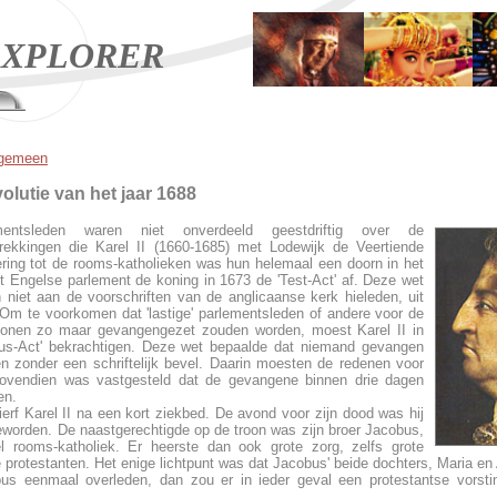
XPLORER
lgemeen
lutie van het jaar 1688
entsleden waren niet onverdeeld geestdriftig over de
trekkingen die Karel II (1660-1685) met Lodewijk de Veertiende
ering tot de rooms-katholieken was hun helemaal een doorn in het
 Engelse parlement de koning in 1673 de 'Test-Act' af. Deze wet
 niet aan de voorschriften van de anglicaanse kerk hieleden, uit
Om te voorkomen dat 'lastige' parlementsleden of andere voor de
rsonen zo maar gevangengezet zouden worden, moest Karel II in
us-Act' bekrachtigen. Deze wet bepaalde dat niemand gevangen
zonder een schriftelijk bevel. Daarin moesten de redenen voor
 Bovendien was vastgesteld dat de gevangene binnen drie dagen
en.
ierf Karel II na een kort ziekbed. De avond voor zijn dood was hij
eworden. De naastgerechtigde op de troon was zijn broer Jacobus,
l rooms-katholiek. Er heerste dan ook grote zorg, zelfs grote
 protestanten. Het enige lichtpunt was dat Jacobus' beide dochters, Maria en
s eenmaal overleden, dan zou er in ieder geval een protestantse vorsti