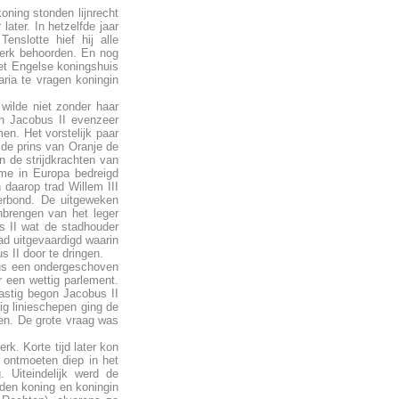
oning stonden lijnrecht
ater. In hetzelfde jaar
enslotte hief hij alle
kerk behoorden. En nog
het Engelse koningshuis
aria te vragen koningin
wilde niet zonder haar
an Jacobus II evenzeer
en. Het vorstelijk paar
 de prins van Oranje de
 de strijdkrachten van
sme in Europa bedreigd
daarop trad Willem III
verbond. De uitgeweken
nbrengen van het leger
s II wat de stadhouder
ad uitgevaardigd waarin
 II door te dringen.
bus een ondergeschoven
r een wettig parlement.
aastig begon Jacobus II
tig linieschepen ging de
en. De grote vraag was
k. Korte tijd later kon
e ontmoeten diep in het
. Uiteindelijk werd de
den koning en koningin