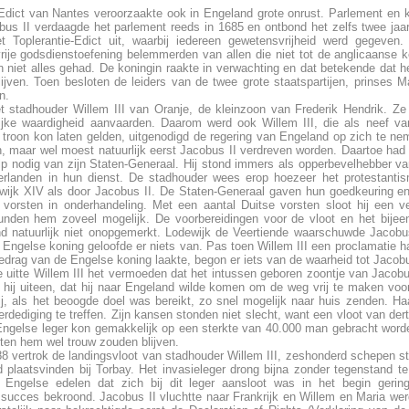
Edict van Nantes veroorzaakte ook in Engeland grote onrust. Parlement en k
bus II verdaagde het parlement reeds in 1685 en ontbond het zelfs twee jaar l
t Toplerantie-Edict uit, waarbij iedereen gewetensvrijheid werd gegeven. T
vrije godsdienstoefening belemmerden van allen die niet tot de anglicaanse 
 niet alles gehad. De koningin raakte in verwachting en dat betekende dat 
ijven. Toen besloten de leiders van de twee grote staatspartijen, prinses M
n.
stadhouder Willem III van Oranje, de kleinzoon van Frederik Hendrik. Ze 
ijke waardigheid aanvaarden. Daarom werd ook Willem III, die als neef v
troon kon laten gelden, uitgenodigd de regering van Engeland op zich te nem
, maar wel moest natuurlijk eerst Jacobus II verdreven worden. Daartoe had
p nodig van zijn Staten-Generaal. Hij stond immers als opperbevelhebber van
rlanden in hun dienst. De stadhouder wees erop hoezeer het protestanti
wijk XIV als door Jacobus II. De Staten-Generaal gaven hun goedkeuring en 
vorsten in onderhandeling. Met een aantal Duitse vorsten sloot hij een 
nden hem zoveel mogelijk. De voorbereidingen voor de vloot en het bijee
and natuurlijk niet onopgemerkt. Lodewijk de Veertiende waarschuwde Jacobu
Engelse koning geloofde er niets van. Pas toen Willem III een proclamatie h
gedrag van de Engelse koning laakte, begon er iets van de waarheid tot Jacobus
ie uitte Willem III het vermoeden dat het intussen geboren zoontje van Jaco
 hij uiteen, dat hij naar Engeland wilde komen om de weg vrij te maken voo
ij, als het beoogde doel was bereikt, zo snel mogelijk naar huis zenden. H
rdediging te treffen. Zijn kansen stonden niet slecht, want een vloot van der
ngelse leger kon gemakkelijk op een sterkte van 40.000 man gebracht word
hten hem wel trouw zouden blijven.
vertrok de landingsvloot van stadhouder Willem III, zeshonderd schepen ster
 plaatsvinden bij Torbay. Het invasieleger drong bijna zonder tegenstand t
 Engelse edelen dat zich bij dit leger aansloot was in het begin gering
succes bekroond. Jacobus II vluchtte naar Frankrijk en Willem en Maria wer