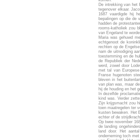
De intrekking van het 
tegenover elkaar. Jaco
1687 vaardigde hij he
bepalingen op die de 
hadden de protestanten
rooms-katholiek zou bl
van Engeland te worde
Maria was gehuwd met 
echtgenoot de koninkl
rechten op de Engelse 
nam de uitnodiging aan
toestemming en de hul
de Republiek der Nede
werd, zowel door Lode
met tal van Europese 
Franse hugenoten steu
bleven in het buitenl
van plan was, maar de 
hij de houding en het 
In dezelfde proclamat
kind was. Verder zette
Zijn krijgsmacht zou h
toen maatregelen ter ve
kusten bewaken. Het E
echter of de strijdkrac
Op twee november 1688 
de landing ongehinderd
land door. Het aantal
onderneming toch met 