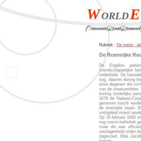
W
E
ORLD
Siteoverzicht
Email
Homepage
Rubriek :
De mens - a
De Roemrijke Revo
De Engelse parlem
vriendschappelijke be
onderhield. De toenad
oog, daarom dwong het
sloot degenen die zich
van de staatsambten. 
koning hinderlijke pe
1679 de 'Habeas-Corp
genomen mocht worden 
de arrestatie staan.
voorgeleid moest word
Op 16 februari 1685 st
nog rooms-katholiek g
maar die was officiee
verslagenheid onder de
opgevoed. Was Jacobu
komen.