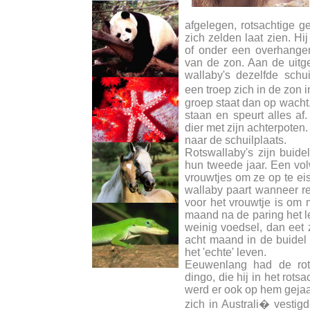
afgelegen, rotsachtige g
zich zelden laat zien. Hij
of onder een overhangen
van de zon. Aan de uitge
wallaby's dezelfde schu
een troep zich in de zon
groep staat dan op wacht. 
staan en speurt alles af
dier met zijn achterpoten.
naar de schuilplaats.
Rotswallaby's zijn buide
hun tweede jaar. Een vol
vrouwtjes om ze op te eis
wallaby paart wanneer re
voor het vrouwtje is om
maand na de paring het le
weinig voedsel, dan eet 
acht maand in de buidel 
het 'echte' leven.
Eeuwenlang had de rot
dingo, die hij in het rots
werd er ook op hem geja
zich in Australi� vesti