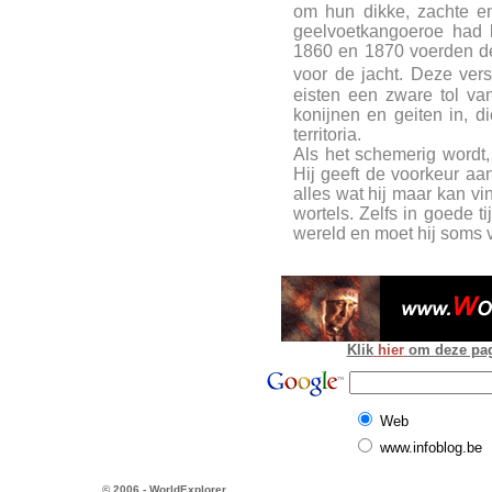
om hun dikke, zachte en 
geelvoetkangoeroe had h
1860 en 1870 voerden de
voor de jacht. Deze ver
eisten een zware tol va
konijnen en geiten in, 
territoria.
Als het schemerig wordt,
Hij geeft de voorkeur aan
alles wat hij maar kan vi
wortels. Zelfs in goede ti
wereld en moet hij soms 
Klik
hier
om deze pagi
Web
www.infoblog.be
© 2006 - WorldExplorer