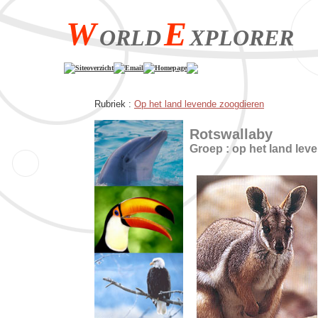
W
E
ORLD
XPLORER
Siteoverzicht
Email
Homepage
Rubriek :
Op het land levende zoogdieren
Rotswallaby
Groep : op het land lev