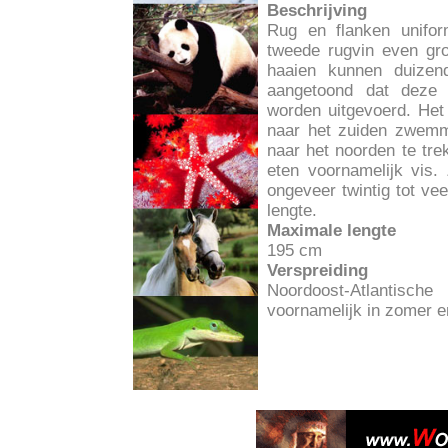
Beschrijving
Rug en flanken uniform
tweede rugvin even gr
haaien kunnen duizend
aangetoond dat deze
worden uitgevoerd. Het i
naar het zuiden zwemm
naar het noorden te tr
eten voornamelijk vis.
ongeveer twintig tot ve
lengte.
Maximale lengte
195 cm
Verspreiding
Noordoost-Atlantisc
voornamelijk in zomer e