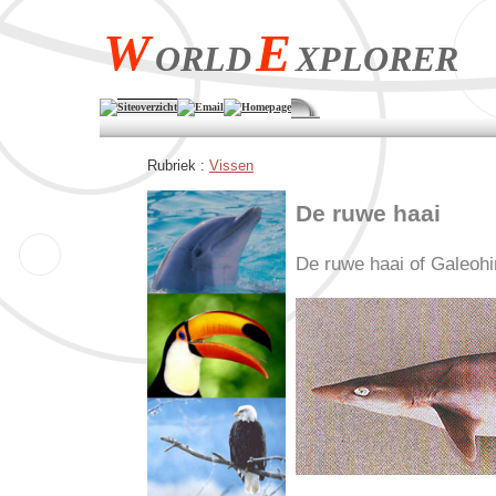
W
E
ORLD
XPLORER
Siteoverzicht
Email
Homepage
Rubriek :
Vissen
De ruwe haai
De ruwe haai of Galeohi