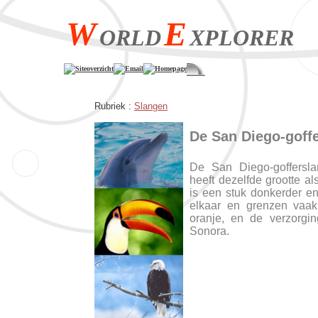
W
E
ORLD
XPLORER
Siteoverzicht
Email
Homepage
Rubriek :
Slangen
De San Diego-goff
De San Diego-goffersla
heeft dezelfde grootte al
is een stuk donkerder en 
elkaar en grenzen vaak
oranje, en de verzorgin
Sonora.