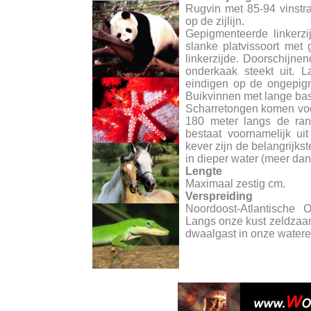
Rugvin met 85-94 vinstr
op de zijlijn.
Gepigmenteerde linkerzi
slanke platvissoort met 
linkerzijde. Doorschijnen
onderkaak steekt uit. L
eindigen op de ongepigm
Buikvinnen met lange bas
Scharretongen komen voo
180 meter langs de ran
bestaat voornamelijk uit
kever zijn de belangrijks
in dieper water (meer da
Lengte
Maximaal zestig cm.
Verspreiding
Noordoost-Atlantische 
Langs onze kust zeldzaam
dwaalgast in onze watere