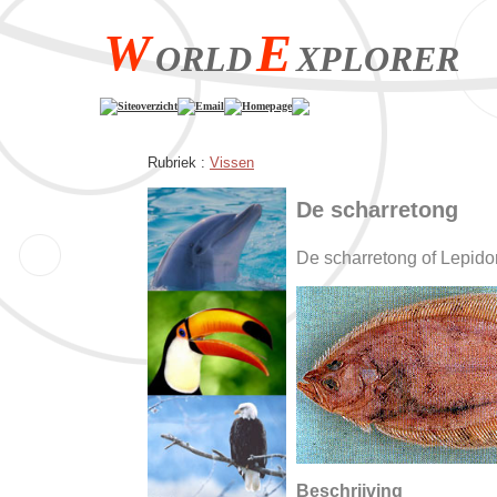
W
E
ORLD
XPLORER
Siteoverzicht
Email
Homepage
Rubriek :
Vissen
De scharretong
De scharretong of Lepido
Beschrijving