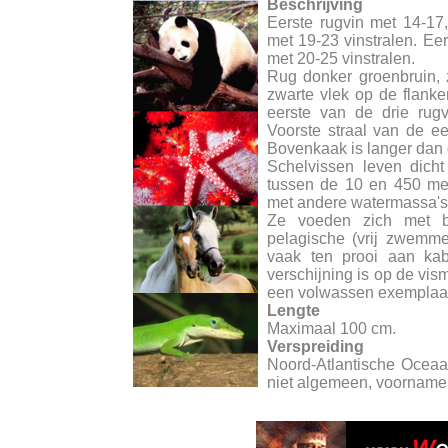
Beschrijving
Eerste rugvin met 14-17
met 19-23 vinstralen. Ee
met 20-25 vinstralen.
Rug donker groenbruin, zi
zwarte vlek op de flanken
eerste van de drie rugv
Voorste straal van de ee
Bovenkaak is langer dan 
Schelvissen leven dich
tussen de 10 en 450 met
met andere watermassa's
Ze voeden zich met b
pelagische (vrij zwemme
vaak ten prooi aan ka
verschijning is op de vis
een volwassen exemplaar
Lengte
Maximaal 100 cm.
Verspreiding
Noord-Atlantische Ocea
niet algemeen, voornamel