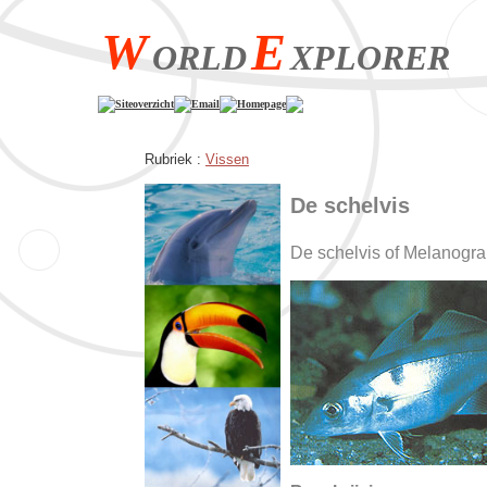
W
E
ORLD
XPLORER
Siteoverzicht
Email
Homepage
Rubriek :
Vissen
De schelvis
De schelvis of Melanogr