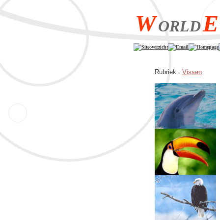
W
E
ORLD
Siteoverzicht
Email
Homepage
Rubriek :
Vissen