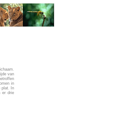
lichaam.
ijde van
etroffen
komen in
plat. In
 er drie