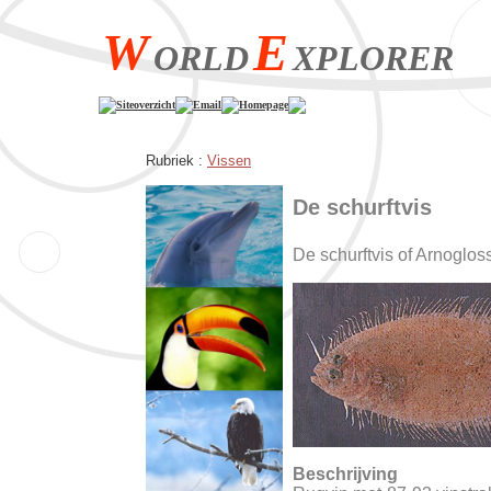
W
E
ORLD
XPLORER
Siteoverzicht
Email
Homepage
Rubriek :
Vissen
De schurftvis
De schurftvis of Arnoglos
Beschrijving