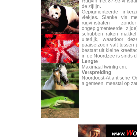
Rugvin met 87-93 vinstra
de zijlijn.
Gepigmenteerde linkerz
vlekjes. Slanke vis me
rugvinstralen zond
ongepigmenteerde zijde
schubben raken makkeli
uiterlijk, waardoor de
paaiseizoen valt tussen 
bestaat uit kleine kreeft
in de Noordzee is sinds d
Lengte
Maximaal twintig cm.
Verspreiding
Noordoost-Atlantische 
algemeen, meestal op zan