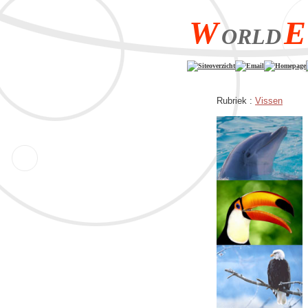
W
E
ORLD
Siteoverzicht
Email
Homepage
Rubriek :
Vissen