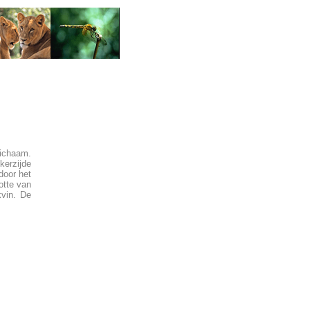
lichaam.
kerzijde
door het
otte van
kvin. De