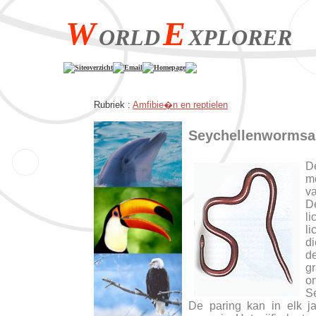
W
E
ORLD
XPLORER
Siteoverzicht
Email
Homepage
Rubriek :
Amfibie�n en reptielen
Seychellenwormsa
D
mo
va
D
li
l
di
de
gr
o
Se
De paring kan in elk ja