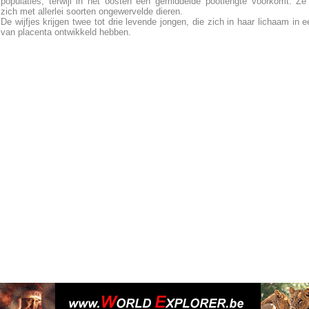
populaties, terwijl in het oosten een gemiddelde pootlengte voorkomt. Z
zich met allerlei soorten ongewervelde dieren.
De wijfjes krijgen twee tot drie levende jongen, die zich in haar lichaam in e
van placenta ontwikkeld hebben.