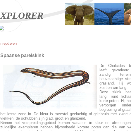
XPLORER
 reptielen
Spaanse parelskink
De Chalcides be
leeft gevariee
zandig terre
heuvelachtige st
grasland. Hij wo
zestien cm lang.
Deze skink hee
lang, rond lich
korte poten. Hij ho
verborgen onde
begroeiing of graaf
het losse zand in. De kleur is meestal geelachtig of grijsbruin met zwart
vlekken, de schubben zijn glad, groot en glanzend.
Binnen het verspreidingsgebied komen variaties in kleur en afmetingen
zuidelijke exemplaren hebben bijvoorbeeld kortere poten dan die van we