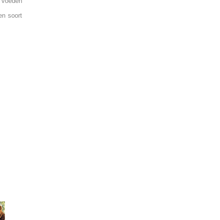
e voeden
en soort