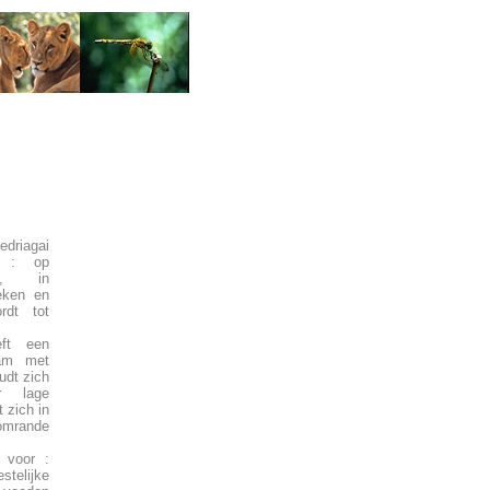
driagai
rd : op
in, in
reken en
rdt tot
ft een
aam met
udt zich
r lage
t zich in
 omrande
 voor :
stelijke