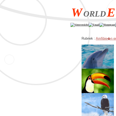
W
E
ORLD
Siteoverzicht
Email
Homepage
Rubriek :
Amfibie�n en