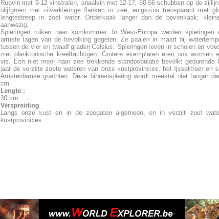
Rugvin met 9-12 vinstralen, anaalvin met 12-17; 60-66 schubben op de zijlijn
olijfgroen met zilverkleurige flanken in zee, enigszins transparant met g
lengtestreep in zoet water. Onderkaak langer dan de bovenkaak; kleine
aanwezig.
Spieringen ruiken naar komkommer. In West-Europa werden spieringen 
armste lagen van de bevolking gegeten. Ze paaien in maart bij watertemp
tussen de vier en twaalf graden Celsius. Spieringen leven in scholen en voe
met planktonische kreeftachtigen. Grotere exemplaren eten ook wormen 
vis. Een niet meer naar zee trekkende standpopulatie bevolkt gedurende 
jaar de verzilte zoete wateren van onze kustprovincies, het Ijsselmeer en
Amsterdamse grachten. Deze binnenspiering wordt meestal niet langer da
cm.
Lengte :
30 cm.
Verspreiding
Langs onze kust en in de zeegaten algemeen, en in verzilt zoet wate
kustprovincies.