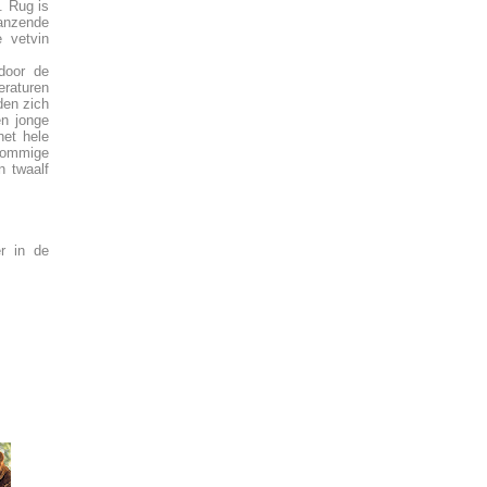
. Rug is
lanzende
 vetvin
door de
eraturen
den zich
en jonge
het hele
 sommige
n twaalf
r in de