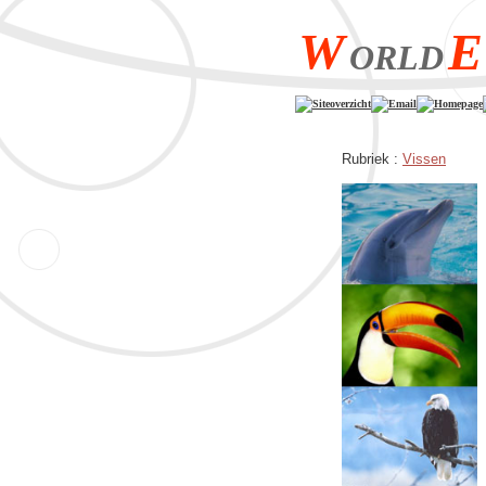
W
E
ORLD
Siteoverzicht
Email
Homepage
Rubriek :
Vissen