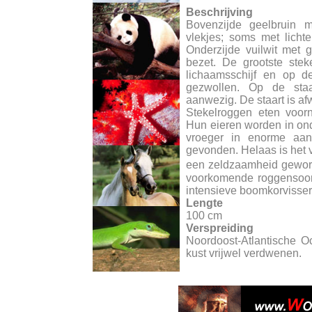
Beschrijving
Bovenzijde geelbruin m
vlekjes; soms met licht
Onderzijde vuilwit met g
bezet. De grootste stek
lichaamsschijf en op d
gezwollen. Op de staar
aanwezig. De staart is af
Stekelroggen eten voorn
Hun eieren worden in on
vroeger in enorme aant
gevonden. Helaas is het 
een zeldzaamheid gewor
voorkomende roggensoor
intensieve boomkorvisser
Lengte
100 cm
Verspreiding
Noordoost-Atlantische 
kust vrijwel verdwenen.