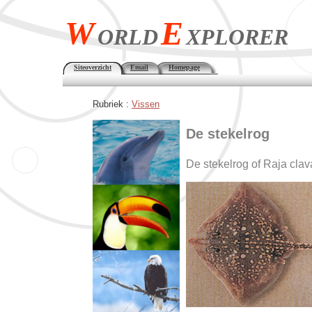
W
E
ORLD
XPLORER
Siteoverzicht
Email
Homepage
Rubriek :
Vissen
De stekelrog
De stekelrog of Raja clav