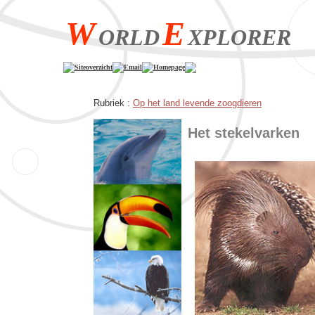
W
E
ORLD
XPLORER
Siteoverzicht
Email
Homepage
Rubriek :
Op het land levende zoogdieren
Het stekelvarken