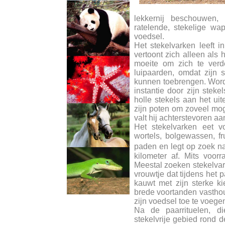
lekkernij beschouwen,
ratelende, stekelige wa
voedsel.
Het stekelvarken leeft i
vertoont zich alleen als 
moeite om zich te verd
luipaarden, omdat zijn s
kunnen toebrengen. Wordt
instantie door zijn steke
holle stekels aan het uite
zijn poten om zoveel moge
valt hij achterstevoren aa
Het stekelvarken eet vo
wortels, bolgewassen, fr
paden en legt op zoek n
kilometer af. Mits voor
Meestal zoeken stekelvark
vrouwtje dat tijdens het 
kauwt met zijn sterke kie
brede voortanden vasthou
zijn voedsel toe te voege
Na de paarrituelen, d
stekelvrije gebied rond 