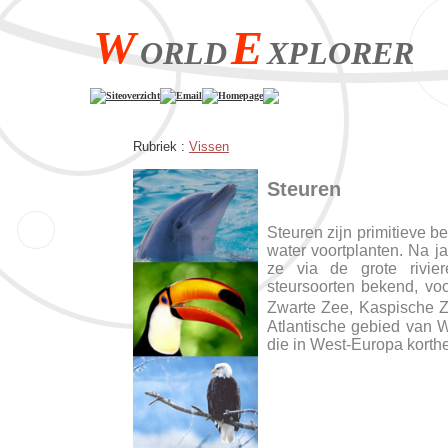
W
E
ORLD
XPLORER
Siteoverzicht
Email
Homepage
Rubriek :
Vissen
Steuren
Steuren zijn primitieve b
water voortplanten. Na j
ze via de grote rivie
steursoorten bekend, vo
Zwarte Zee, Kaspische Ze
Atlantische gebied van W
die in West-Europa korth