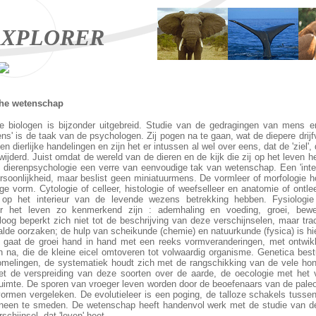
XPLORER
che wetenschap
e biologen is bijzonder uitgebreid. Studie van de gedragingen van mens en
ns' is de taak van de psychologen. Zij pogen na te gaan, wat de diepere drij
en dierlijke handelingen en zijn het er intussen al wel over eens, dat de 'ziel'
wijderd. Juist omdat de wereld van de dieren en de kijk die zij op het leven
e dierenpsychologie een verre van eenvoudige tak van wetenschap. Een 'intel
rsoonlijkheid, maar beslist geen miniatuurmens. De vormleer of morfologie 
ge vorm. Cytologie of celleer, histologie of weefselleer en anatomie of ontl
op het interieur van de levende wezens betrekking hebben. Fysiologi
oor het leven zo kenmerkend zijn : ademhaling en voeding, groei, bewe
oloog beperkt zich niet tot de beschrijving van deze verschijnselen, maar tra
lde oorzaken; de hulp van scheikunde (chemie) en natuurkunde (fysica) is hie
 gaat de groei hand in hand met een reeks vormveranderingen, met ontwik
n na, die de kleine eicel omtoveren tot volwaardig organisme. Genetica best
melingen, de systematiek houdt zich met de rangschikking van de vele ho
et de verspreiding van deze soorten over de aarde, de oecologie met het 
ruimte. De sporen van vroeger leven worden door de beoefenaars van de paleo
rmen vergeleken. De evolutieleer is een poging, de talloze schakels tussen
neen te smeden. De wetenschap heeft handenvol werk met de studie van d
schijnsel, dat 'leven' heet.