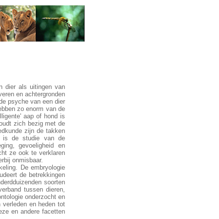
 dier als uitingen van
fveren en achtergronden
, de psyche van een dier
 hebben zo enorm van de
ligente' aap of hond is
houdt zich bezig met de
eedkunde zijn de takken
e is de studie van de
ging, gevoeligheid en
cht ze ook te verklaren
rbij onmisbaar.
keling. De embryologie
udeert de betrekkingen
nderdduizenden soorten
verband tussen dieren,
ntologie onderzocht en
 verleden en heden tot
eze en andere facetten