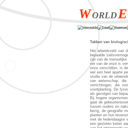
W
E
ORLD
Siteoverzicht
Email
Homepage
Takken van biologis
Het arbeidsveld van d
bepaalde 'zielsvermoge
zijn van de menselijke 
ver van de onze is ver
onze verschillen, is d
wel een heel aparte pe
studie van de uitwendi
van wetenschap, die 
verrichtingen, die v
voortplanting. De fysi
als gevolgen van bepaa
Bij hogere organismen
gaat de gebeurtenisse
tussen ouders en nako
bezig, de geografie m
planten en hun levens
met de hedendaagse vo
een gesloten keten aa
van het intrigerende ver