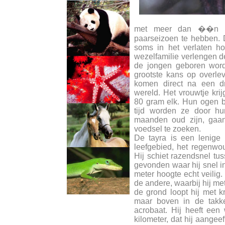
met meer dan ��n vro
paarseizoen te hebben. D
soms in het verlaten h
wezelfamilie verlengen de
de jongen geboren word
grootste kans op overle
komen direct na een d
wereld. Het vrouwtje krij
80 gram elk. Hun ogen b
tijd worden ze door hu
maanden oud zijn, ga
voedsel te zoeken.
De tayra is een lenige
leefgebied, het regenwo
Hij schiet razendsnel tus
gevonden waar hij snel in
meter hoogte echt veilig.
de andere, waarbij hij me
de grond loopt hij met k
maar boven in de takke
acrobaat. Hij heeft ee
kilometer, dat hij aange