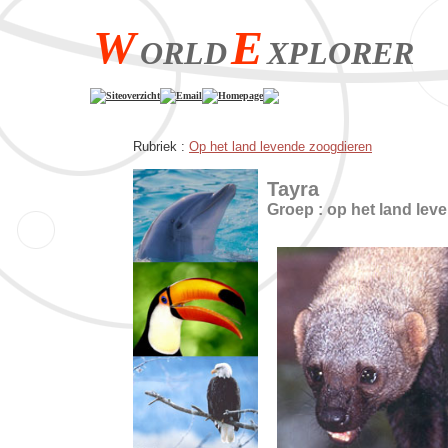
W
E
ORLD
XPLORER
Siteoverzicht
Email
Homepage
Rubriek :
Op het land levende zoogdieren
Tayra
Groep : op het land lev