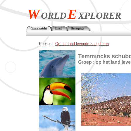
W
E
ORLD
XPLORER
Siteoverzicht
Email
Homepage
Rubriek :
Op het land levende zoogdieren
Temmincks schubd
Groep : op het land lev