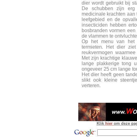
dier wordt gebruikt bij s
De schubben zijn erg 
medicinale krachten aan 
leefgebied en de opvall
insecticiden hebben ert
bosbranden vormen een p
de vlammen te ontvluchte
Op het menu van het s
termieten. Het dier zie
reukvermogen waarmee h
Met zijn krachtige klauwe
lange plakkerige tong 
ongeveer 25 cm lange ton
Het dier heeft geen tande
slikt ook kleine steen
verteren.
Klik
hier
om deze pagi