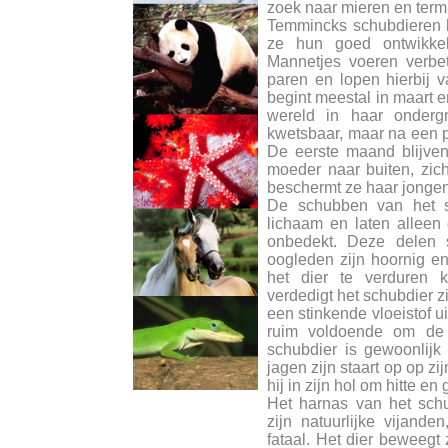
zoek naar mieren en termie
Temmincks schubdieren le
ze hun goed ontwikke
Mannetjes voeren verbe
paren en lopen hierbij 
begint meestal in maart e
wereld in haar ondergr
kwetsbaar, maar na een 
De eerste maand blijven
moeder naar buiten, zic
beschermt ze haar jongen
De schubben van het sc
lichaam en laten alleen
onbedekt. Deze delen s
oogleden zijn hoornig e
het dier te verduren k
verdedigt het schubdier zi
een stinkende vloeistof ui
ruim voldoende om de
schubdier is gewoonlijk 
jagen zijn staart op op z
hij in zijn hol om hitte en
Het harnas van het sch
zijn natuurlijke vijand
fataal. Het dier beweegt 