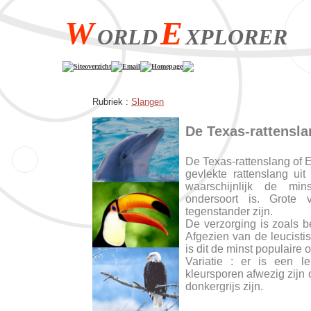
W
E
ORLD
XPLORER
Siteoverzicht
Email
Homepage
Rubriek :
Slangen
De Texas-rattensla
De Texas-rattenslang of E
gevlekte rattenslang ui
waarschijnlijk de min
ondersoort is. Grote
tegenstander zijn.
De verzorging is zoals b
Afgezien van de leucistis
is dit de minst populaire 
Variatie : er is een le
kleursporen afwezig zijn
donkergrijs zijn.