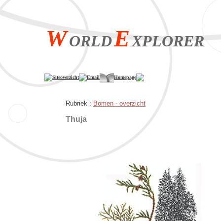
W
E
ORLD
XPLORER
Siteoverzicht
Email
Homepage
Rubriek :
Bomen - overzicht
Thuja