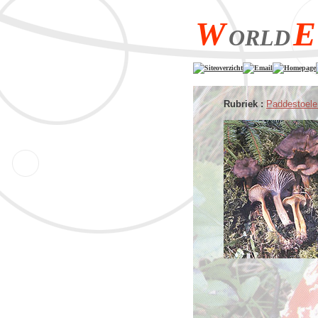
W
E
ORLD
Siteoverzicht
Email
Homepage
Rubriek :
Paddestoele