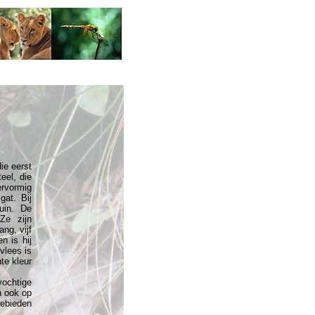
ie eerst
eel, die
ervormig
gat. Bij
ruin. De
Ze zijn
ang, vijf
n is hij
 vlees is
hte kleur
ochtige
n ook op
gebieden