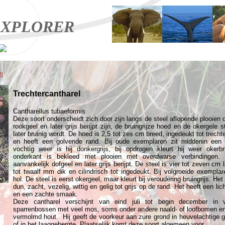
XPLORER
n
Trechtercantharel
Cantharellus tubaeformis
Deze soort onderscheidt zich door zijn langs de steel aflopende plooien d
rookgeel en later grijs berijpt zijn, de bruingrijze hoed en de okergele st
later bruinig wordt. De hoed is 2,5 tot zes cm breed, ingedeukt tot trecht
en heeft een golvende rand. Bij oude exemplaren zit middenin een 
vochtig weer is hij donkergrijs, bij opdrogen kleurt hij weer okerb
onderkant is bekleed met plooien met overdwarse verbindingen. 
aanvankelijk dofgeel en later grijs berijpt. De steel is vier tot zeven cm l
tot twaalf mm dik en cilindrisch tot ingedeukt. Bij volgroeide exemplare
hol. De steel is eerst okergeel, maar kleurt bij veroudering bruingrijs. Het
dun, zacht, vezelig, wittig en gelig tot grijs op de rand. Het heeft een lic
en een zachte smaak.
Deze cantharel verschijnt van eind juli tot begin december in v
sparrenbossen met veel mos, soms onder andere naald- of loofbomen e
vermolmd hout. Hij geeft de voorkeur aan zure grond in heuvelachtige 
of in het laaggebergte. Plaatselijk komt deze soort algemeen voor.