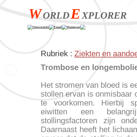
W
E
ORLD
XPLORER
Siteoverzicht
Email
Homepage
Rubriek :
Ziekten en aandoe
Trombose en longemboli
Het stromen van bloed is e
stollen ervan is onmisbaar 
te voorkomen. Hierbij sp
eiwitten een belang
stollingsfactoren zijn on
Daarnaast heeft het lichaam