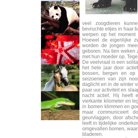
veel zoogdieren kunn
bevruchte eitjes in haar 
werpen op het moment da
Hoewel de eigenlijke z
worden de jongen meesta
geboren. Na tien weken 
met hun moeder op. Tegen 
De veelvraat is een solit
het hele jaar door actief
bossen, bergen en op o
seizoenen van zijn noo
daglicht en in de winter v
paar uur activiteit en slaa
nacht actief. Hij heef
vierkante kilometer en leg
in bomen klimmen en goe
maar communiceert do
geurvlaggen, door afsch
leeft in tijdelijke onderk
omgevallen bomen, waar 
bladeren.