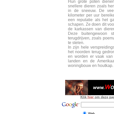
Hun grote poten dien
snellere dieren zoals h
in de sneeuw. De vee
kilometer per uur bereik
een reputatie als het g
schapen. Ze doen dit voor
de karkassen van dieren
Deze buitengewoon st
terugdrijven, zoals poe
te stelen.
In zijn hele verspreiding
het noorden terug gedro
en worden er vaak van 
landen en de Amerikaan
woningbouw en houtkap.
Klik
hier
om deze pagi
Web