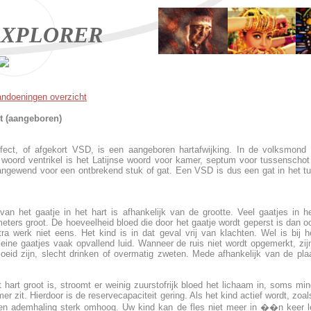
XPLORER
andoeningen overzicht
t (aangeboren)
fect, of afgekort VSD, is een aangeboren hartafwijking. In de volksmon
t woord ventrikel is het Latijnse woord voor kamer, septum voor tussenschot
angewend voor een ontbrekend stuk of gat. Een VSD is dus een gat in het t
 van het gaatje in het hart is afhankelijk van de grootte. Veel gaatjes in he
eters groot. De hoeveelheid bloed die door het gaatje wordt geperst is dan oo
ra werk niet eens. Het kind is in dat geval vrij van klachten. Wel is bij h
kleine gaatjes vaak opvallend luid. Wanneer de ruis niet wordt opgemerkt, zijn
oeid zijn, slecht drinken of overmatig zweten. Mede afhankelijk van de pla
 hart groot is, stroomt er weinig zuurstofrijk bloed het lichaam in, soms min
er zit. Hierdoor is de reservecapaciteit gering. Als het kind actief wordt, zoal
g en ademhaling sterk omhoog. Uw kind kan de fles niet meer in ��n keer l