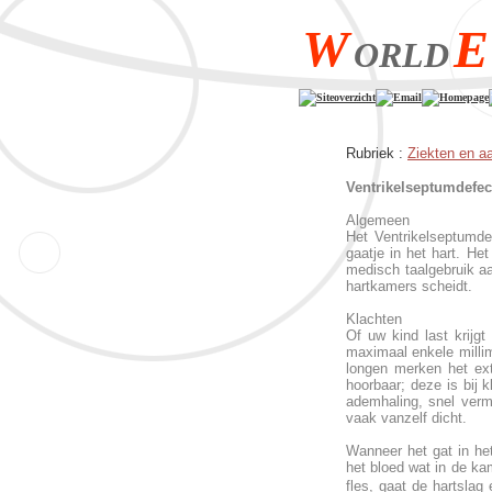
W
E
ORLD
Siteoverzicht
Email
Homepage
Rubriek :
Ziekten en a
Ventrikelseptumdefec
Algemeen
Het Ventrikelseptumde
gaatje in het hart. He
medisch taalgebruik a
hartkamers scheidt.
Klachten
Of uw kind last krijgt
maximaal enkele millim
longen merken het ext
hoorbaar; deze is bij 
ademhaling, snel verm
vaak vanzelf dicht.
Wanneer het gat in het
het bloed wat in de kam
fles, gaat de hartsla