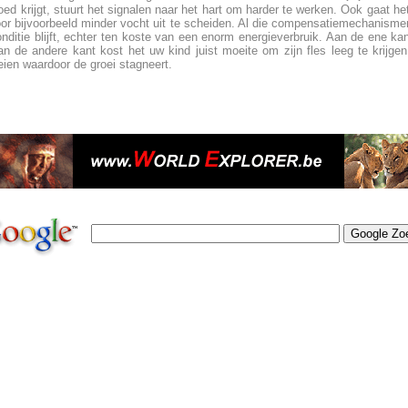
oed krijgt, stuurt het signalen naar het hart om harder te werken. Ook gaat 
oor bijvoorbeeld minder vocht uit te scheiden. Al die compensatiemechanisme
onditie blijft, echter ten koste van een enorm energieverbruik. Aan de ene ka
n de andere kant kost het uw kind juist moeite om zijn fles leeg te krijgen
eien waardoor de groei stagneert.