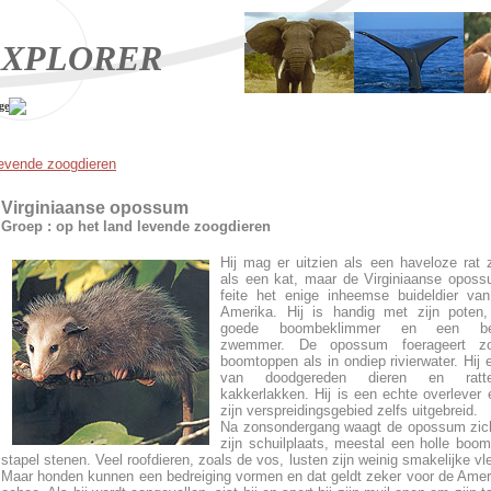
XPLORER
ge
levende zoogdieren
Virginiaanse opossum
Groep : op het land levende zoogdieren
Hij mag er uitzien als een haveloze rat 
als een kat, maar de Virginiaanse oposs
feite het enige inheemse buideldier va
Amerika. Hij is handig met zijn poten,
goede boombeklimmer en een beho
zwemmer. De opossum foerageert z
boomtoppen als in ondiep rivierwater. Hij e
van doodgereden dieren en ratt
kakkerlakken. Hij is een echte overlever 
zijn verspreidingsgebied zelfs uitgebreid.
Na zonsondergang waagt de opossum zich
zijn schuilplaats, meestal een holle boo
stapel stenen. Veel roofdieren, zoals de vos, lusten zijn weinig smakelijke vle
Maar honden kunnen een bedreiging vormen en dat geldt zeker voor de Ame