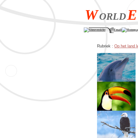
W
E
ORLD
Siteoverzicht
Email
Homepa
Rubriek :
Op het land 