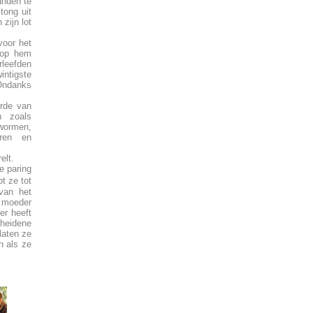
tanden te
tong uit
zijn lot
voor het
g op hem
rleefden
intigste
 Ondanks
erde van
n zoals
wormen,
eren en
elt.
e paring
t ze tot
 van het
n moeder
er heeft
cheidene
laten ze
n als ze