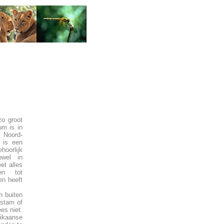
zo groot
um is in
n Noord-
 is een
orlijk
owel in
et alles
en tot
en heeft
 buiten
mstam of
es niet.
rikaanse