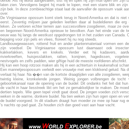
oehoe. Als hij wordt aangevallen, sist hij en spert hij zijn muil open om zijn 
laten zien. Vervolgens begint hij mank te lopen, met een starre blik en zijn 
zijn bek. In deze zombieachtige staat laat de aanvaller de opossum vaak aan 
over.
De Virginiaanse opossum komt sterk terug in Noord-Amerika en dat is niet 
eerst. Zeventig miljoen jaar geleden leefden daar al buideldieren die er
leken. Ze verloren echter terrein aan succesvollere zoogdieren, maar ze ove
en begonnen Noord-Amerika opnieuw te bevolken. Aan het einde van de tw
eeuw was hij langs de westkust opgedrongen tot in het zuiden van Canada.
bejaging voor zijn pels en vlees, floreert hij nu nog steeds.
Landbouwgewassen, rottend fruit en ander plantenmateriaal vormen een d
zijn voedsel. De Virginiaanse opossum lust daarnaast ook insecte
kakkerlakken, kevers en krekels. Verder eet hij kadavers, aard
rivierkreeften, huisjesslakken, ratten, konijnen, hagedissen, vogelei
nestvogels en zelfs padden, wier giftige huid de meeste roofdieren afschrikt.
Hij kan een hoop rotzooi maken als hij in een achtertuin in keukenafval scharr
Een mannetjesopossum verleidt een vrouwtje met een klokkend geluid. Na d
verlaat hij haar. Na ��n van de kortste draagtijden van alle zoogdieren, werp
twintig kleine, kronkelende jongen. Weinig jongen volbrengen de tocht
geboortekanaal naar de opening van de buidel. Dit ondanks het feit dat hu
de vacht in haar liesstreek likt om het ze gemakkelijker te maken. De moed
dertien tepels. Wie geen tepel vindt gaat dood. De jongen voeden zich vers
weken in de warme, donkere buidel. Na tien weken zijn hun ogen open en ver
de buidel voorgoed. In dit stadium draagt hun moeder ze mee op haar rug e
's nachts op pad gaat. Ze houden zich dan goed vast aan haar vacht.