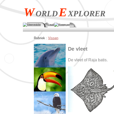
W
E
ORLD
XPLORER
Siteoverzicht
Email
Homepage
Rubriek :
Vissen
De vleet
De vleet of Raja batis.